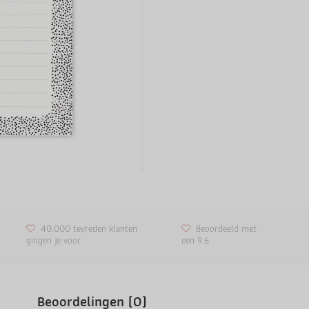
40.000 tevreden klanten
Beoordeeld met
gingen je voor
een 9.6
Beoordelingen (0)