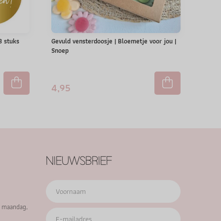
 3 stuks
Gevuld vensterdoosje | Bloemetje voor jou |
Snoep
4,95
NIEUWSBRIEF
p maandag,