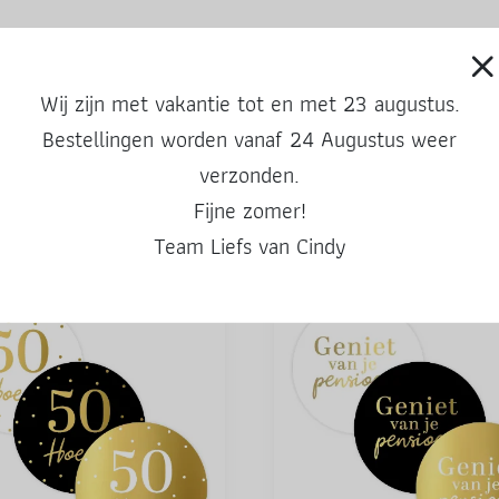
nooit meer iets!
Wij zijn met vakantie tot en met 23 augustus.
Bestellingen worden vanaf 24 Augustus weer
verzonden.
Fijne zomer!
Ook leuke producten
Team Liefs van Cindy