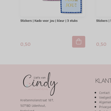
Stickers | Kado voor jou | kleur | 3 stuks
Stickers |
0,50
0,50
KLANT
Contact
Veelgest
Kreitenmolenstraat 187,
Algemen
5071BD Udenhout,
Privacyv