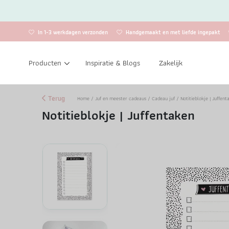
In 1-3 werkdagen verzonden
Handgemaakt en met liefde ingepakt
Producten
Inspiratie & Blogs
Zakelijk
Terug
Home
/
Juf en meester cadeaus
/
Cadeau juf
/ Notitieblokje | Juffent
Notitieblokje | Juffentaken