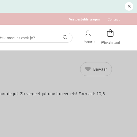
Veelgestelde vragen
Contact
Inloggen
Winkelmand
Bewaar
or de juf. Zo vergeet juf nooit meer iets! Formaat: 10,5