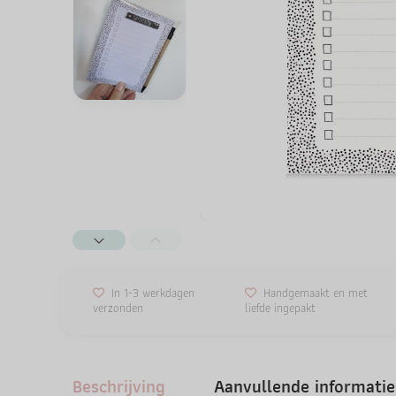
In 1-3 werkdagen
Handgemaakt en met
verzonden
liefde ingepakt
Beschrijving
Aanvullende informatie