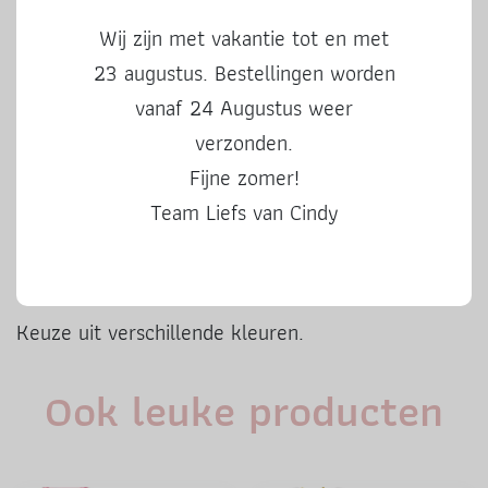
Houd ook goed je spam en ongewenste post in de
gaten want mijn mail vindt die mapjes erg leuk.
Wij zijn met vakantie tot en met
Heb je het eerder nodig? Mail dan even naar
23 augustus. Bestellingen worden
info@liefvancindy.nl. Na verzending kan de
vanaf 24 Augustus weer
printable niet meer teruggenomen worden.
verzonden.
Fijne zomer!
In dit blog lees je alles over deze leuke
Team Liefs van Cindy
printables met een uitgebreide uitleg
.De
printable kun je natuurlijk ook op gekleurd papier
uitprinten.
Keuze uit verschillende kleuren.
Ook leuke producten