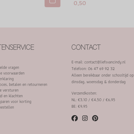
0,50
ENSERVICE
CONTACT
E-mail:
contact@liefsvancindy.nl
elde vragen
Telefoon: 06 47 69 92 32
e voorwaarden
Alleen bereikbaar onder schooltijd o
erklaring
dinsdag, woensdag & donderdag
oces, betalen en retourneren
e versturen
Verzendkosten:
jd en klachten
NL: €3,10 / €4,50 / €6,95
paren voor korting
BE: €9,95
bestellen