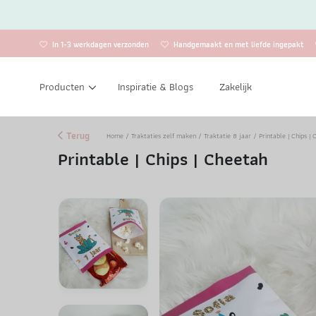
In 1-3 werkdagen verzonden
Handgemaakt en met liefde ingepakt
Producten
Inspiratie & Blogs
Zakelijk
Terug
Home
/
Traktaties zelf maken
/
Traktatie 8 jaar
/ Printable | Chips |
Printable | Chips | Cheetah