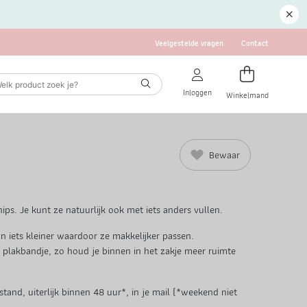
Veelgestelde vragen
Contact
Inloggen
Winkelmand
Bewaar
ps. Je kunt ze natuurlijk ook met iets anders vullen.
jn iets kleiner waardoor ze makkelijker passen.
n plakbandje, zo houd je binnen in het zakje meer ruimte
tand, uiterlijk binnen 48 uur*, in je mail (*weekend niet