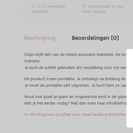
In 1-3 werkdagen
Handgemaakt en met
verzonden
liefde ingepakt
Beschrijving
Beoordelingen (0)
Chips blijft één van de meest populaire traktaties. De kinde
traktatie.
Je kunt de wikkel gebruiken als verpakking voor om een zakj
Dit product is een printable. Je ontvangt na betaling de p
Je moet de printable zelf uitprinten. Je kunt hem zo vaak ge
Houd ook goed je spam en ongewenste post in de gaten wan
Heb je het eerder nodig? Mail dan even naar info@liefvanc
In dit blog lees je alles over deze leuke printables m