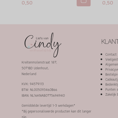
0,50
0,50
KLANT
Contact
Veelgest
Kreitenmolenstraat 187,
Algemen
5071BD Udenhout,
Privacyv
Nederland
Bestelpr
Cadeautj
KVK: 94579113
Bedenkti
Punten s
BTW: NL005093460B66
Zakelijk 
IBAN: NL16KNAB0775694940
Gemiddelde levertijd 1-3 werkdagen*
*Bij gepersonaliseerde producten kan dit langer
zijn