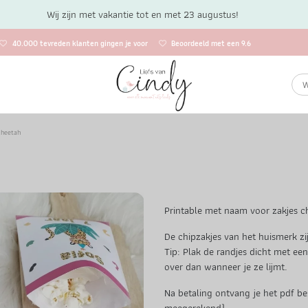
Wij zijn met vakantie tot en met 23 augustus!
40.000 tevreden klanten gingen je voor
Beoordeeld met een 9.6
 Cheetah
Printable met naam voor zakjes chi
De chipzakjes van het huismerk zi
Tip: Plak de randjes dicht met ee
over dan wanneer je ze lijmt.
Na betaling ontvang je het pdf bes
meegerekend)