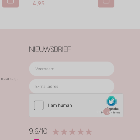
4,95
NIEUWSBRIEF
p maandag,
Verzend
9.6/10