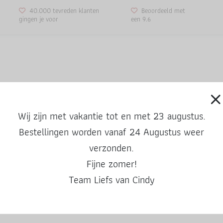
40.000 tevreden klanten
Beoordeeld met
gingen je voor
een 9.6
ren vinden het altijd erg lekker en het is lekker makkelijk. Met deze trak
e chips of vul het met iets anders lekkers.
Wij zijn met vakantie tot en met 23 augustus.
Bestellingen worden vanaf 24 Augustus weer
df binnen 48* uur in je mailbox (*weekend niet meegerekend).
bruiken als je wilt.
verzonden.
Fijne zomer!
t mijn mail vindt die mapjes erg leuk.
indy.nl. Na verzending kan de printable niet meer teruggenomen worden
Team Liefs van Cindy
et een uitgebreide uitleg
.