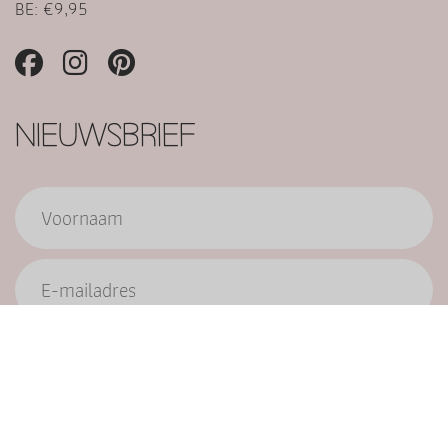
BE: €9,95
NIEUWSBRIEF
Verzend