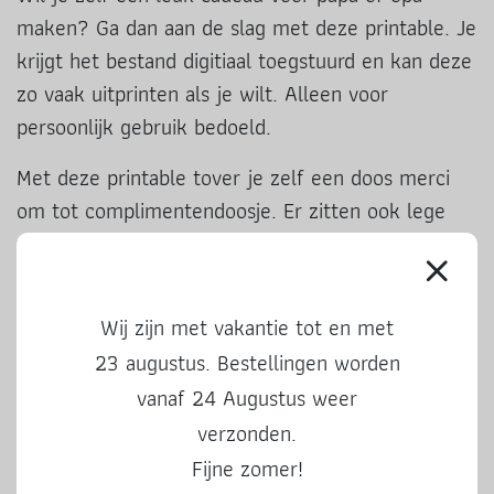
maken? Ga dan aan de slag met deze printable. Je
krijgt het bestand digitiaal toegstuurd en kan deze
zo vaak uitprinten als je wilt. Alleen voor
persoonlijk gebruik bedoeld.
Met deze printable tover je zelf een doos merci
om tot complimentendoosje. Er zitten ook lege
vakjes bij, deze kun je zelf nog invullen. Het
doosje merci zit niet bij de bestelling.
Wij zijn met vakantie tot en met
Meer lezen over hoe het werkt?
Lees dan dit
blog
. Daar vind je de uitgebreide uitleg.
23 augustus. Bestellingen worden
vanaf 24 Augustus weer
Ook leuke producten
verzonden.
Fijne zomer!