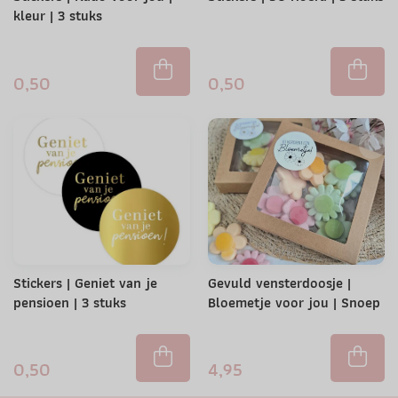
kleur | 3 stuks
0,50
0,50
Stickers | Geniet van je
Gevuld vensterdoosje |
pensioen | 3 stuks
Bloemetje voor jou | Snoep
0,50
4,95