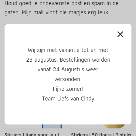
Houd goed je ongewenste post en spam in de
gaten. Mijn mail vindt die mapjes erg leuk.
In het
blog: knijpfruittrakties
lees je precies
hoe je de traktatie moet maken.
Wij zijn met vakantie tot en met
Ook leuke producten
23 augustus. Bestellingen worden
vanaf 24 Augustus weer
verzonden.
Fijne zomer!
Team Liefs van Cindy
Stickers | Kado voor jou |
Stickers | 50 Hoera | 3 stuks