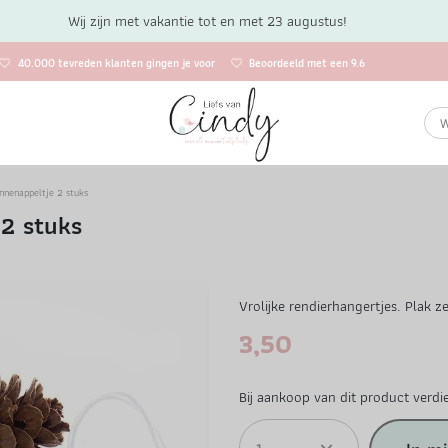
Wij zijn met vakantie tot en met 23 augustus!
40.000 tevreden klanten gingen je voor
Beoordeeld met een 9.6
nnenappeltje 2 stuks
2 stuks
Vrolijke rendierhangertjes. Plak 
3,50
Bij aankoop van dit product verdi