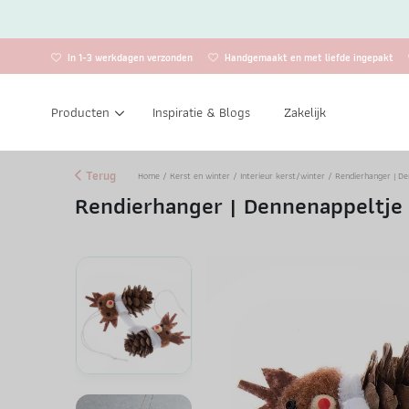
In 1-3 werkdagen verzonden
Handgemaakt en met liefde ingepakt
Producten
Inspiratie & Blogs
Zakelijk
Terug
Home
/
Kerst en winter
/
Interieur kerst/winter
/ Rendierhanger | De
Rendierhanger | Dennenappeltje 