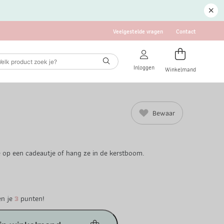
Veelgestelde vragen
Contact
Inloggen
Winkelmand
Bewaar
ze op een cadeautje of hang ze in de kerstboom.
en je
3
punten!