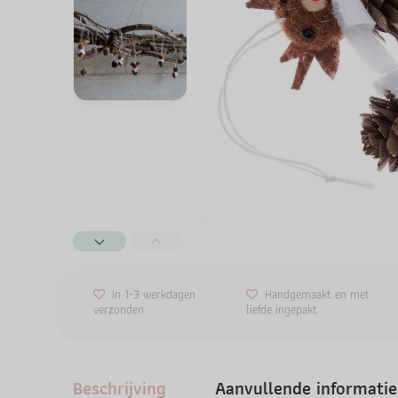
In 1-3 werkdagen
Handgemaakt en met
verzonden
liefde ingepakt
Beschrijving
Aanvullende informatie