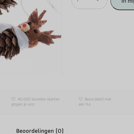
1
In m
40.000 tevreden klanten
Beoordeeld met
gingen je voor
een 9.6
Beoordelingen (0)