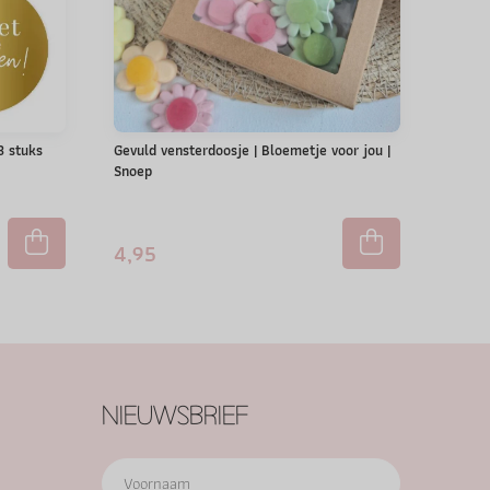
 3 stuks
Gevuld vensterdoosje | Bloemetje voor jou |
Snoep
4,95
NIEUWSBRIEF