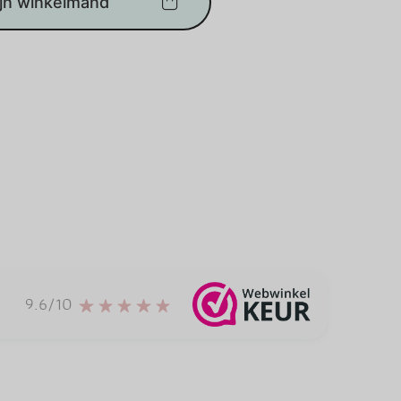
ijn winkelmand
9.6/10