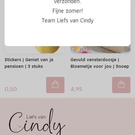
verzonden.
Fijne zomer!
Team Liefs van Cindy
Stickers | Geniet van je
Gevuld vensterdoosje |
pensioen | 3 stuks
Bloemetje voor jou | Snoep
0,50
4,95