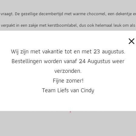
j vraagt. De gezellige decembertijd met warme chocomel, een dekentje en d
uk verpakt in een zakje met kerstboomlabel, dus ook helemaal leuk om al
Wij zijn met vakantie tot en met 23 augustus.
Bestellingen worden vanaf 24 Augustus weer
verzonden.
Fijne zomer!
Team Liefs van Cindy
Ook leuke producten