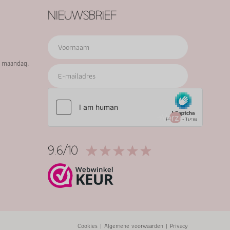
NIEUWSBRIEF
p maandag,
Verzend
9.6/10
Cookies
|
Algemene voorwaarden
|
Privacy