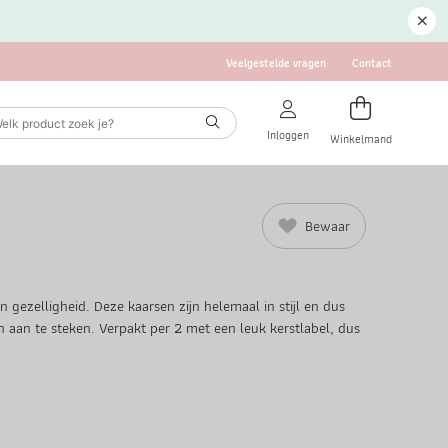
Veelgestelde vragen
Contact
Inloggen
Winkelmand
Bewaar
n gezelligheid. Deze kaarsen zijn helemaal in stijl en dus
aan te steken. Verpakt per 2 met een leuk kerstlabel, dus
.