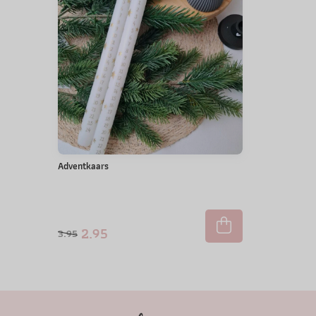
Adventkaars
2.95
3.95