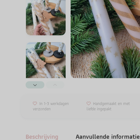
In 1-3 werkdagen
Handgemaakt en met
verzonden
liefde ingepakt
Beschrijving
Aanvullende informatie