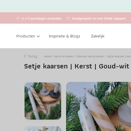
In 1-3 werkdagen verzonden
Handgemaakt en met liefde ingepakt
Producten
Inspiratie & Blogs
Zakelijk
Terug
Home
/
Kerst en winter
/
Interieur kerst/winter
/ Setje kaarsen | Ker
Setje kaarsen | Kerst | Goud-wit