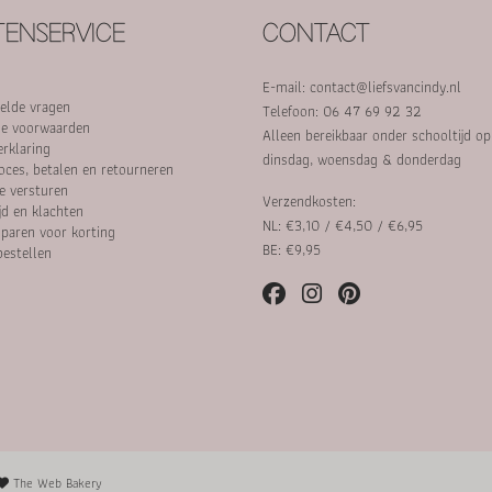
ENSERVICE
CONTACT
E-mail:
contact@liefsvancindy.nl
elde vragen
Telefoon: 06 47 69 92 32
e voorwaarden
Alleen bereikbaar onder schooltijd o
erklaring
dinsdag, woensdag & donderdag
oces, betalen en retourneren
e versturen
Verzendkosten:
jd en klachten
NL: €3,10 / €4,50 / €6,95
paren voor korting
BE: €9,95
bestellen
The Web Bakery