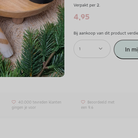
Verpakt per 2.
4,95
Bij aankoop van dit product verdi
1
In m
40.000 tevreden klanten
Beoordeeld met
gingen je voor
een 9.6