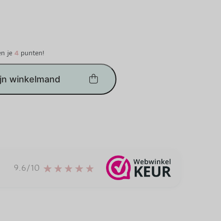
en je
4
punten!
ijn winkelmand
9.6/10