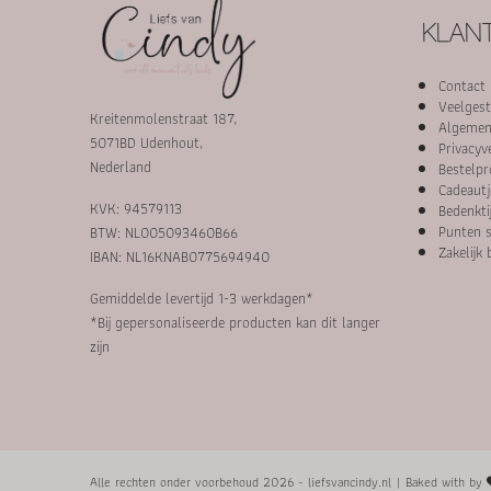
KLANT
Contact
Veelgest
Kreitenmolenstraat 187,
Algemen
5071BD Udenhout,
Privacyv
Nederland
Bestelpr
Cadeautj
KVK: 94579113
Bedenkti
Punten s
BTW: NL005093460B66
Zakelijk 
IBAN: NL16KNAB0775694940
Gemiddelde levertijd 1-3 werkdagen*
*Bij gepersonaliseerde producten kan dit langer
zijn
Alle rechten onder voorbehoud 2026 - liefsvancindy.nl
|
Baked with by