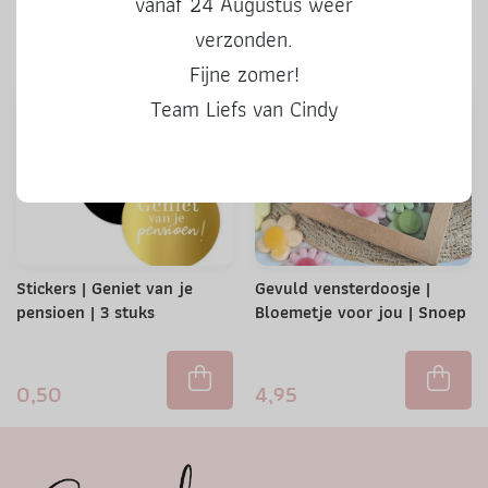
vanaf 24 Augustus weer
verzonden.
0,50
0,50
Fijne zomer!
Team Liefs van Cindy
Stickers | Geniet van je
Gevuld vensterdoosje |
pensioen | 3 stuks
Bloemetje voor jou | Snoep
0,50
4,95