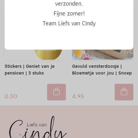
verzonden.
Fijne zomer!
Team Liefs van Cindy
Stickers | Geniet van je
Gevuld vensterdoosje |
pensioen | 3 stuks
Bloemetje voor jou | Snoep
0,50
4,95