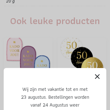
20 g
Ook leuke producten
Stickers | Kado voor jou |
Stickers | 50 Hoera | 3 stuks
Wij zijn met vakantie tot en met
kleur | 3 stuks
23 augustus. Bestellingen worden
vanaf 24 Augustus weer
0,50
0,50