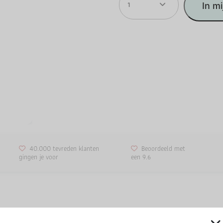
1
In m
40.000 tevreden klanten
Beoordeeld met
gingen je voor
een 9.6