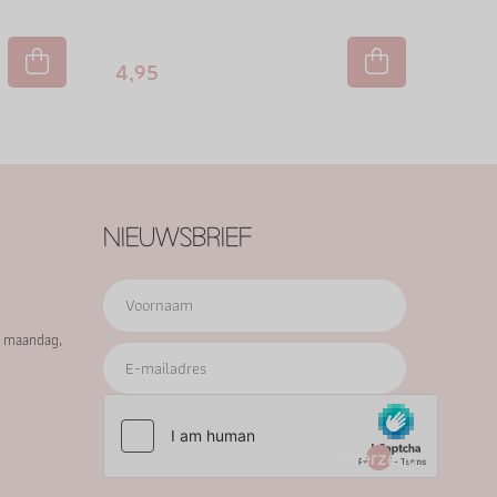
4,95
NIEUWSBRIEF
p maandag,
Verzend