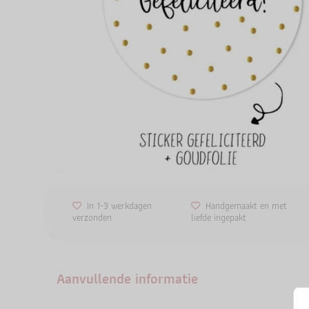
In 1-3 werkdagen
Handgemaakt en met
verzonden
liefde ingepakt
Aanvullende informatie