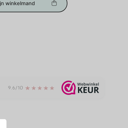
ijn winkelmand
9.6/10