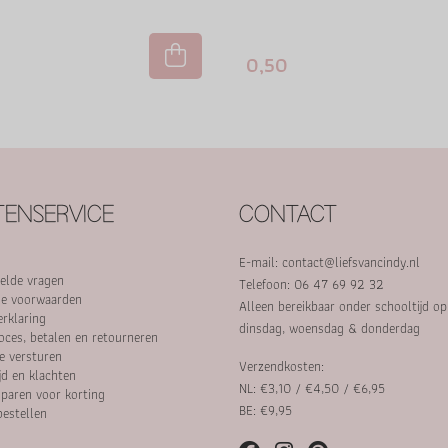
0,50
ENSERVICE
CONTACT
E-mail:
contact@liefsvancindy.nl
elde vragen
Telefoon: 06 47 69 92 32
e voorwaarden
Alleen bereikbaar onder schooltijd o
erklaring
dinsdag, woensdag & donderdag
oces, betalen en retourneren
e versturen
Verzendkosten:
jd en klachten
NL: €3,10 / €4,50 / €6,95
paren voor korting
BE: €9,95
bestellen