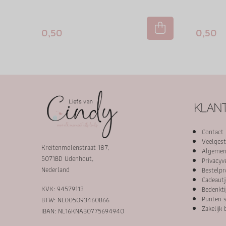
0,50
0,50
KLANT
Contact
Veelgest
Kreitenmolenstraat 187,
Algemen
5071BD Udenhout,
Privacyv
Nederland
Bestelpr
Cadeautj
KVK: 94579113
Bedenkti
Punten s
BTW: NL005093460B66
Zakelijk 
IBAN: NL16KNAB0775694940