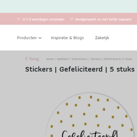
In 1-3 werkdagen verzonden
Handgemaakt en met liefde ingepakt
Producten
Inspiratie & Blogs
Zakelijk
Terug
Home
/
Inpakken
/
Sluitstickers
/ Stickers | Gefeliciteerd | 5 stuks
Stickers | Gefeliciteerd | 5 stuks