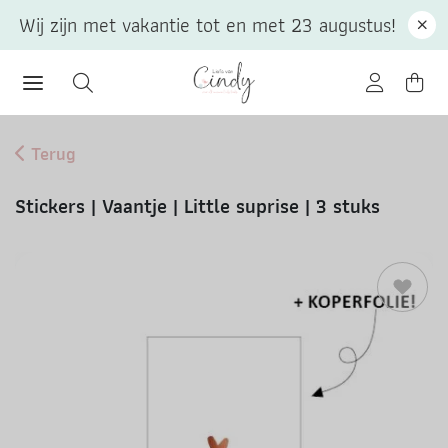
Wij zijn met vakantie tot en met 23 augustus!
Terug
Stickers | Vaantje | Little suprise | 3 stuks