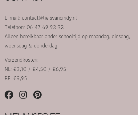
E-mail:
contact@liefsvancindy.nl
Telefoon: 06 47 69 92 32
Alleen bereikbaar onder schooltijd op maandag, dinsdag,
woensdag & donderdag
Verzendkosten:
NL: €3,10 / €4,50 / €6,95
BE: €9,95
NIEUWSBRIEF