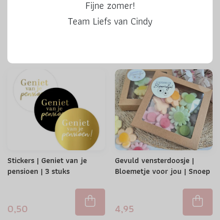
Stickers | Kado voor jou |
Stickers | 50 Hoera | 3 stuks
Fijne zomer!
kleur | 3 stuks
Team Liefs van Cindy
0,50
0,50
Stickers | Geniet van je
Gevuld vensterdoosje |
pensioen | 3 stuks
Bloemetje voor jou | Snoep
0,50
4,95