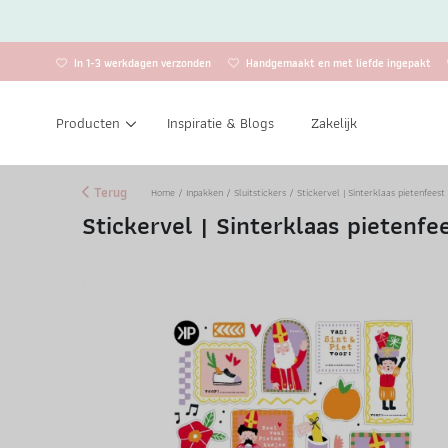
In 1-3 werkdagen verzonden
Handgemaakt en met liefde ingepakt
Producten
Inspiratie & Blogs
Zakelijk
Terug
Home
/
Inpakken
/
Sluitstickers
/ Stickervel | Sinterklaas pietenfeest
Stickervel | Sinterklaas pietenfe