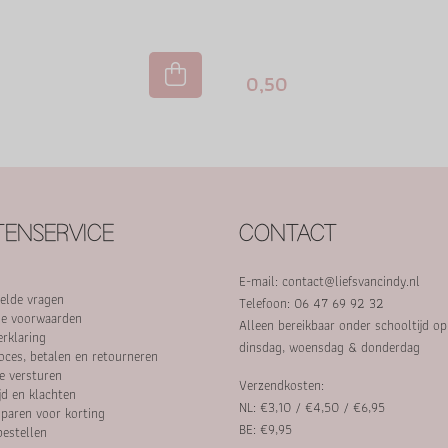
0,50
ENSERVICE
CONTACT
E-mail:
contact@liefsvancindy.nl
elde vragen
Telefoon: 06 47 69 92 32
e voorwaarden
Alleen bereikbaar onder schooltijd o
erklaring
dinsdag, woensdag & donderdag
oces, betalen en retourneren
e versturen
Verzendkosten:
jd en klachten
NL: €3,10 / €4,50 / €6,95
paren voor korting
BE: €9,95
bestellen