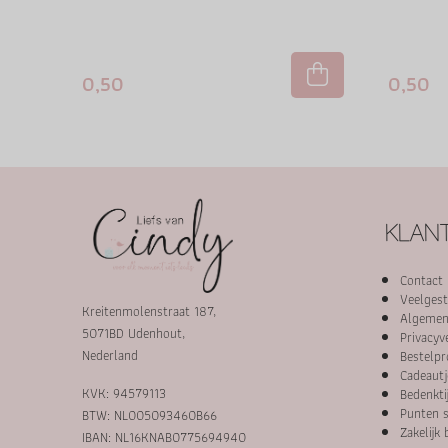
0,50
0,50
KLANT
Contact
Veelgest
Kreitenmolenstraat 187,
Algemen
5071BD Udenhout,
Privacyv
Nederland
Bestelpr
Cadeautj
KVK: 94579113
Bedenkti
Punten s
BTW: NL005093460B66
Zakelijk 
IBAN: NL16KNAB0775694940