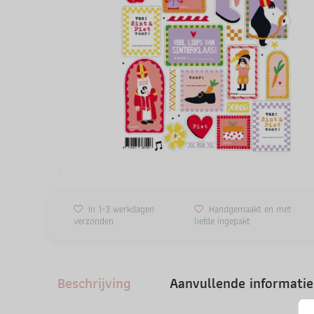
In 1-3 werkdagen
Handgemaakt en met
verzonden
liefde ingepakt
Beschrijving
Aanvullende informatie