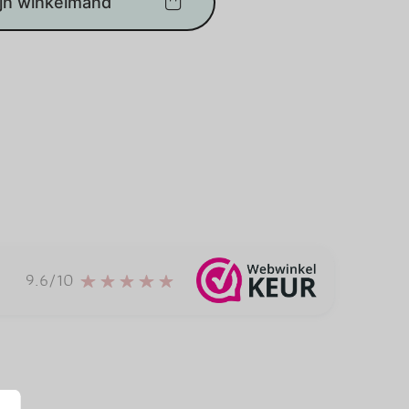
ijn winkelmand
9.6/10