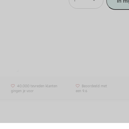
1
In m
40.000 tevreden klanten
Beoordeeld met
gingen je voor
een 9.6