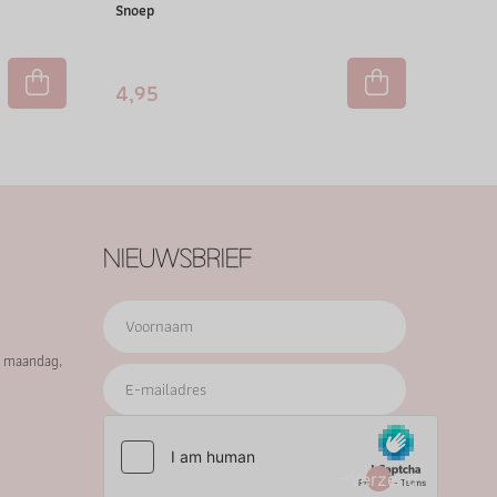
Snoep
4,95
NIEUWSBRIEF
p maandag,
Verzend