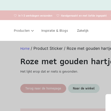
In 1-3 werkdagen verzonden
Handgemaakt en met liefde ingepakt
Producten
Inspiratie & Blogs
Zakelijk
Home
/ Product Sticker / Roze met gouden hartj
Roze met gouden hartj
Het lijkt erop dat er niets is gevonden.
Terug naar de homepage
Naar de winkel