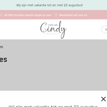
Wij zijn met vakantie tot en met 23 augustus!
40.000 tevreden klanten gingen je voor
Beoordeeld met een 9.6
es
es