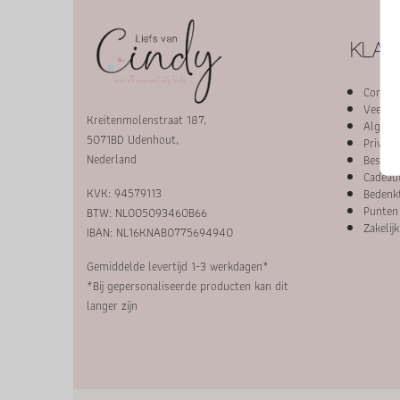
KLAN
Contac
Veelge
Kreitenmolenstraat 187,
Algeme
5071BD Udenhout,
Privacy
Nederland
Bestelp
Cadeaut
KVK: 94579113
Bedenkt
Punten
BTW: NL005093460B66
Zakelij
IBAN: NL16KNAB0775694940
Gemiddelde levertijd 1-3 werkdagen*
*Bij gepersonaliseerde producten kan dit
langer zijn