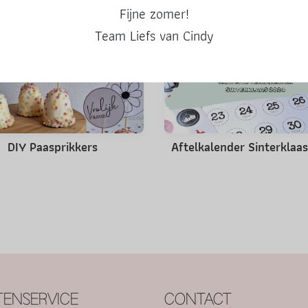
Misschien ook leuk
Fijne zomer!
Team Liefs van Cindy
DIY Paasprikkers
Aftelkalender Sinterklaa
ENSERVICE
CONTACT