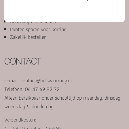
Bestelproces, betalen en retourneren
Cadeautje versturen
Bedenktijd en klachten
Punten sparen voor korting
Zakelijk bestellen
CONTACT
E-mail:
contact@liefsvancindy.nl
Telefoon: 06 47 69 92 32
Alleen bereikbaar onder schooltijd op maandag, dinsdag,
woensdag & donderdag
Verzendkosten:
NL: €3,10 / €4,50 / €6,95