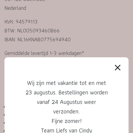
Nederland
KVK: 94579113
BTW: NL005093460B66
IBAN: NL16KNAB0775694940
Gemiddelde levertijd 1-3 werkdagen*
*Bij gepersonaliseerde producten kan dit langer zijn
Wij zijn met vakantie tot en met
KLANTENSERVICE
23 augustus. Bestellingen worden
vanaf 24 Augustus weer
Contact
verzonden.
Veelgestelde vragen
Fijne zomer!
Algemene voorwaarden
Team Liefs van Cindy
Privacyverklaring