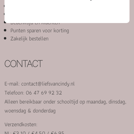
Bestelproces, betalen en retourneren
Cadeautje versturen
Bedenktijd en klachten
Punten sparen voor korting
Zakelijk bestellen
CONTACT
E-mail:
contact@liefsvancindy.nl
Telefoon: 06 47 69 92 32
Alleen bereikbaar onder schooltijd op maandag, dinsdag,
woensdag & donderdag
Verzendkosten:
NL: €3,10 / €4,50 / €6,95