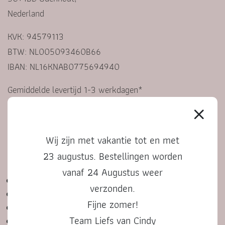
Nederland
KVK: 94579113
BTW: NL005093460B66
IBAN: NL16KNAB0775694940
Gemiddelde levertijd 1-3 werkdagen*
*Bij gepersonaliseerde producten kan dit langer zijn
Wij zijn met vakantie tot en met
KLANTENSERVICE
23 augustus. Bestellingen worden
vanaf 24 Augustus weer
Contact
verzonden.
Veelgestelde vragen
Fijne zomer!
Algemene voorwaarden
Team Liefs van Cindy
Privacyverklaring