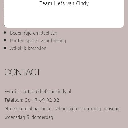
Algemene voorwaarden
Team Liefs van Cindy
Privacyverklaring
Bestelproces, betalen en retourneren
Cadeautje versturen
Bedenktijd en klachten
Punten sparen voor korting
Zakelijk bestellen
CONTACT
E-mail:
contact@liefsvancindy.nl
Telefoon: 06 47 69 92 32
Alleen bereikbaar onder schooltijd op maandag, dinsdag,
woensdag & donderdag