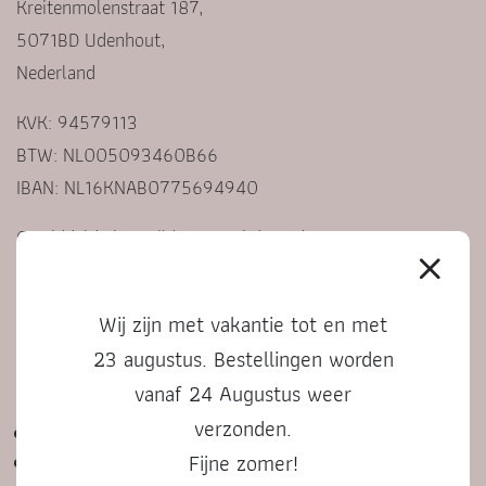
Kreitenmolenstraat 187,
5071BD Udenhout,
Nederland
KVK: 94579113
BTW: NL005093460B66
IBAN: NL16KNAB0775694940
Gemiddelde levertijd 1-3 werkdagen*
*Bij gepersonaliseerde producten kan dit langer zijn
Wij zijn met vakantie tot en met
23 augustus. Bestellingen worden
KLANTENSERVICE
vanaf 24 Augustus weer
verzonden.
Contact
Fijne zomer!
Veelgestelde vragen