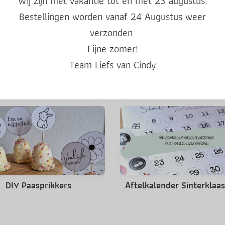
Wij zijn met vakantie tot en met 23 augustus.
Deel deze post
Bestellingen worden vanaf 24 Augustus weer
verzonden.
Fijne zomer!
Team Liefs van Cindy
Misschien ook leuk
DIY Paasprikkers
Aftelkalender Sinterklaa