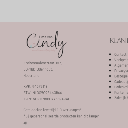
KLANT
Contact
Veelgest
Kreitenmolenstraat 187,
Algemen
5071BD Udenhout,
Privacyv
Nederland
Bestelpr
Cadeautj
KVK: 94579113
Bedenkti
Punten s
BTW: NL005093460B66
Zakelijk 
IBAN: NL16KNAB0775694940
Gemiddelde levertijd 1-3 werkdagen*
*Bij gepersonaliseerde producten kan dit langer
zijn