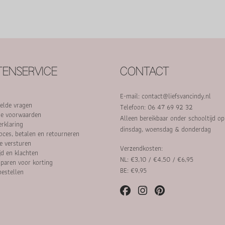
ENSERVICE
CONTACT
E-mail:
contact@liefsvancindy.nl
elde vragen
Telefoon: 06 47 69 92 32
e voorwaarden
Alleen bereikbaar onder schooltijd o
erklaring
dinsdag, woensdag & donderdag
oces, betalen en retourneren
e versturen
Verzendkosten:
jd en klachten
NL: €3,10 / €4,50 / €6,95
paren voor korting
BE: €9,95
bestellen