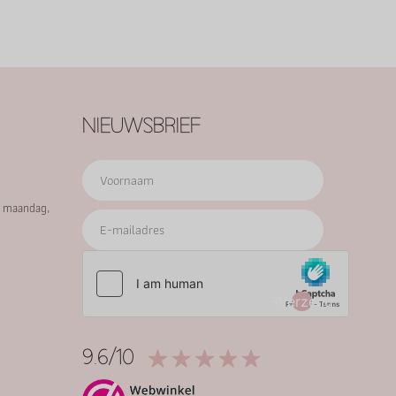
NIEUWSBRIEF
p maandag,
Verzend
9.6/10