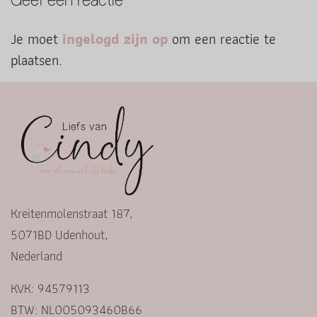
Geef een reactie
Je moet
ingelogd zijn op
om een reactie te
plaatsen.
Kreitenmolenstraat 187,
5071BD Udenhout,
Nederland
KVK: 94579113
BTW: NL005093460B66