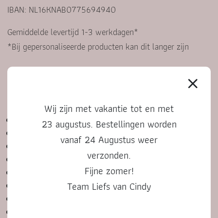
IBAN: NL16KNAB0775694940
Gemiddelde levertijd 1-3 werkdagen*
*Bij gepersonaliseerde producten kan dit langer zijn
KLANTENSERVICE
Wij zijn met vakantie tot en met
Contact
23 augustus. Bestellingen worden
Veelgestelde vragen
vanaf 24 Augustus weer
Algemene voorwaarden
verzonden.
Privacyverklaring
Fijne zomer!
Bestelproces, betalen en retourneren
Team Liefs van Cindy
Cadeautje versturen
Bedenktijd en klachten
Punten sparen voor korting