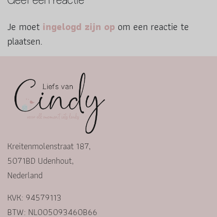
Geef een reactie
Je moet
ingelogd zijn op
om een reactie te
plaatsen.
Kreitenmolenstraat 187,
5071BD Udenhout,
Nederland
KVK: 94579113
BTW: NL005093460B66