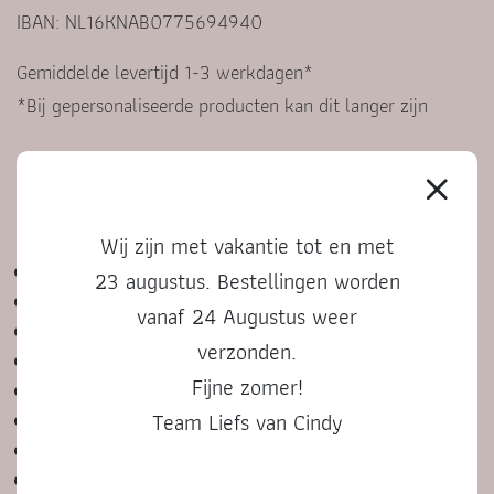
IBAN: NL16KNAB0775694940
Gemiddelde levertijd 1-3 werkdagen*
*Bij gepersonaliseerde producten kan dit langer zijn
KLANTENSERVICE
Wij zijn met vakantie tot en met
Contact
23 augustus. Bestellingen worden
Veelgestelde vragen
vanaf 24 Augustus weer
Algemene voorwaarden
verzonden.
Privacyverklaring
Fijne zomer!
Bestelproces, betalen en retourneren
Team Liefs van Cindy
Cadeautje versturen
Bedenktijd en klachten
Punten sparen voor korting