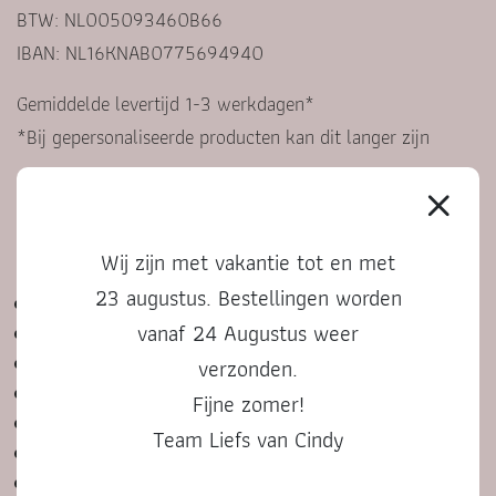
BTW: NL005093460B66
IBAN: NL16KNAB0775694940
Gemiddelde levertijd 1-3 werkdagen*
*Bij gepersonaliseerde producten kan dit langer zijn
KLANTENSERVICE
Wij zijn met vakantie tot en met
23 augustus. Bestellingen worden
Contact
vanaf 24 Augustus weer
Veelgestelde vragen
Algemene voorwaarden
verzonden.
Privacyverklaring
Fijne zomer!
Bestelproces, betalen en retourneren
Team Liefs van Cindy
Cadeautje versturen
Bedenktijd en klachten