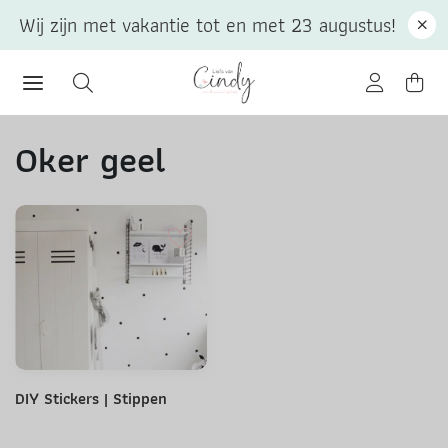
Wij zijn met vakantie tot en met 23 augustus!
Oker geel
DIY Stickers | Stippen