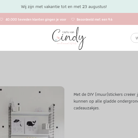
Wij zijn met vakantie tot en met 23 augustus!
40.000 tevreden klanten gingen je voor
Beoordeeld met een 9.6
Met de DIY (muur)stickers creëer 
kunnen op alle gladde ondergron
cadeauzakjes.