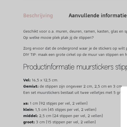
Beschrijving
Aanvullende informatie
Geschikt voor o.a. muren, deuren, ramen, kasten, glas en s
Op welke mooie plek plak jij de stippen?
Zorg ervoor dat de ondergrond waar je de stickers op wilt pl
DIY TIP: maak een grote cirkel op de muur van stippen en h
Productinformatie muurstickers sti
Vel:
16,5 x 12,5 cm.
Gemixt:
de stippen zijn ongeveer 2 cm, 2,5 cm en 3 cm.
Een set muurstickers bestaat uit twee velletjes met 5 grote
xs:
1 cm (92 stipjes per vel, 2 vellen)
klein:
1,5 cm (45 stipjes per vel, 2 vellen)
middel:
2,5 cm (24 stippen per vel, 2 vellen)
groot:
3 cm (15 stippen per vel, 2 vellen)