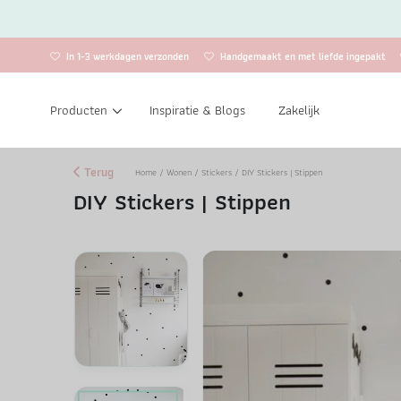
In 1-3 werkdagen verzonden
Handgemaakt en met liefde ingepakt
Producten
Inspiratie & Blogs
Zakelijk
Terug
Home
/
Wonen
/
Stickers
/ DIY Stickers | Stippen
DIY Stickers | Stippen