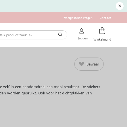
Veelgestelde vragen
Contact
Inloggen
Winkelmand
Bewaar
je zelf in een handomdraai een mooi resultaat. De stickers
den worden gebruikt. Ook voor het dichtplakken van