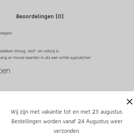
Beoordelingen (0)
piegels.
akken droog, stof- en vetvrij is.
ang er mooie kaarten in als een echte eyecatcher.
ppen
 stippen, 12 middel stippen en 7 kleine stippen.
Wij zijn met vakantie tot en met 23 augustus.
Bestellingen worden vanaf 24 Augustus weer
verzonden.