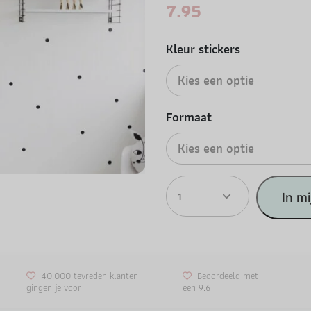
7.95
Kleur stickers
Kies een optie
Formaat
Kies een optie
1
In m
40.000 tevreden klanten
Beoordeeld met
gingen je voor
een 9.6