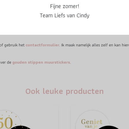
Fijne zomer!
je naar info@liefsvancindy.nl.
Team Liefs van Cindy
l met kaarten zijn de kleine stippen.
n. Plak je ze op een niet zo goed plakkende ondergrond dan kun je ze gema
of gebruik het
contactformulier.
Ik maak namelijk alles zelf en kan hi
over de
gouden stippen muurstickers
.
Ook leuke producten