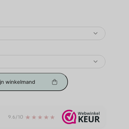
ijn winkelmand
9.6/10