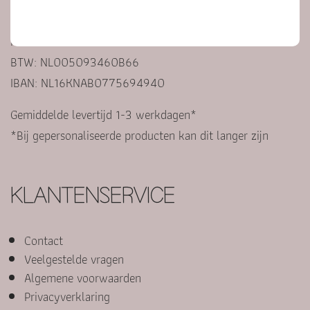
Nederland
KVK: 94579113
BTW: NL005093460B66
IBAN: NL16KNAB0775694940
Gemiddelde levertijd 1-3 werkdagen*
*Bij gepersonaliseerde producten kan dit langer zijn
KLANTENSERVICE
Contact
Veelgestelde vragen
Algemene voorwaarden
Privacyverklaring