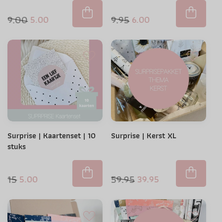
9.00
9.95
5.00
6.00
Surprise | Kaartenset | 10
Surprise | Kerst XL
stuks
15
59.95
5.00
39.95