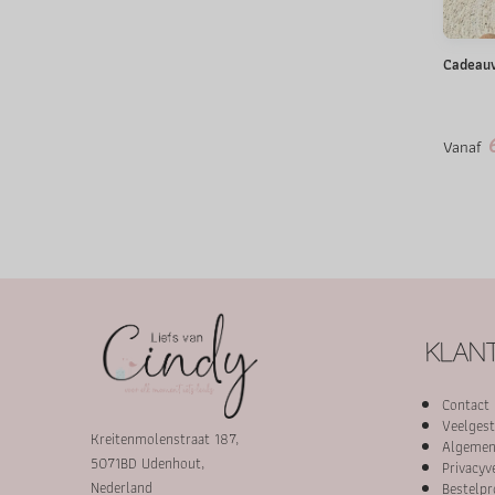
Cadeauve
6
Vanaf
KLANT
Contact
Veelgest
Kreitenmolenstraat 187,
Algemen
5071BD Udenhout,
Privacyv
Nederland
Bestelpr