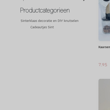
Productcategorieën
Sinterklaas decoratie en DIY knutselen
Cadeautjes Sint
Kaarsenp
7.95