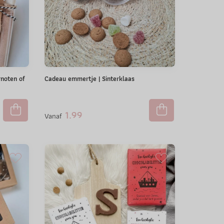
noten of
Cadeau emmertje | Sinterklaas
1.99
Vanaf