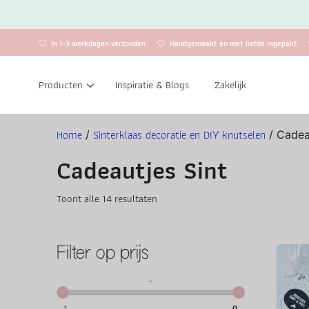
In 1-3 werkdagen verzonden
Handgemaakt en met liefde ingepakt
Producten
Inspiratie & Blogs
Zakelijk
Home
Sinterklaas decoratie en DIY knutselen
/
/ Cadea
Cadeautjes Sint
Gesorteerd op populariteit
Toont alle 14 resultaten
Filter op prijs
–
1
9