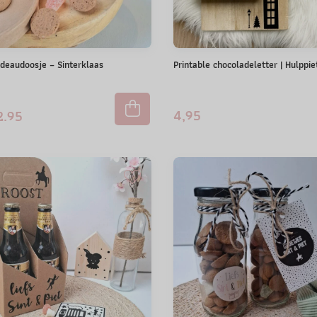
adeaudoosje – Sinterklaas
Printable chocoladeletter | Hulppie
4,95
.95