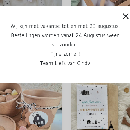
Wij zijn met vakantie tot en met 23 augustus.
Bestellingen worden vanaf 24 Augustus weer
Groetjes Sint & Piet
Vensterdoosje | Je bent een toppe
– Sinterklaas
verzonden.
Fijne zomer!
4.95
Team Liefs van Cindy