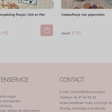
rpakking flesjes | Sint en Piet
Cadeauflesje met pepernoten
.95
5.95
Vanaf
ENSERVICE
CONTACT
E-mail:
contact@liefsvancindy.nl
elde vragen
Telefoon: 06 47 69 92 32
e voorwaarden
Alleen bereikbaar onder schooltijd o
erklaring
dinsdag, woensdag & donderdag
oces, betalen en retourneren