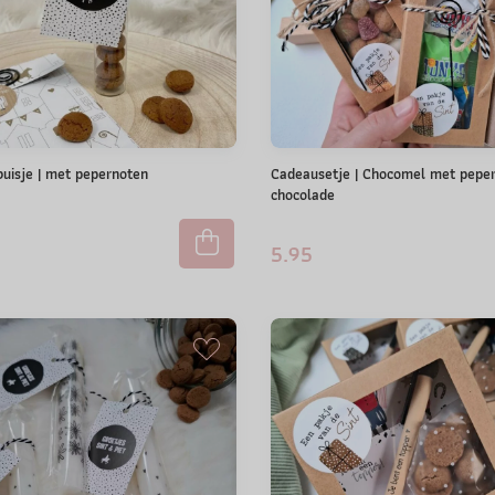
buisje | met pepernoten
Cadeausetje | Chocomel met peper
chocolade
5.95