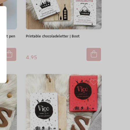
r met pen
Printable chocoladeletter | Boot
4.95