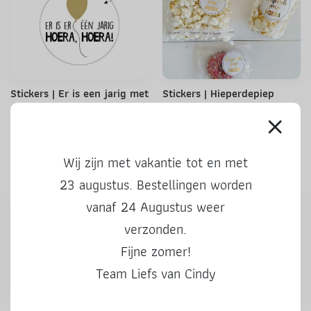
Stickers | Er is een jarig met
Stickers | Hieperdepiep
gouden ballon | 10 stuks
hoera | wit goud | 10 stuks
1,50
1,50
Wij zijn met vakantie tot en met
23 augustus. Bestellingen worden
vanaf 24 Augustus weer
verzonden.
Fijne zomer!
Team Liefs van Cindy