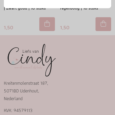
Stickers | Hoera het is feest
Stickers | Hieperdepiep
| Zwart goud | 10 stuks
regenboog | 10 stuks
1,50
1,50
Kreitenmolenstraat 187,
5071BD Udenhout,
Nederland
KVK: 94579113