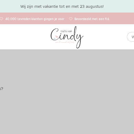
Wij zijn met vakantie tot en met 23 augustus!
40.000 tevreden klanten gingen je voor
Beoordeeld met een 9.6
s?