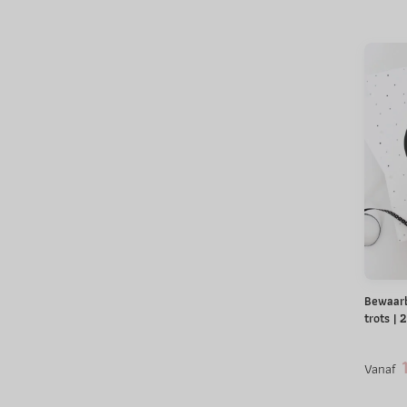
Bewaarb
trots | 
1
Vanaf