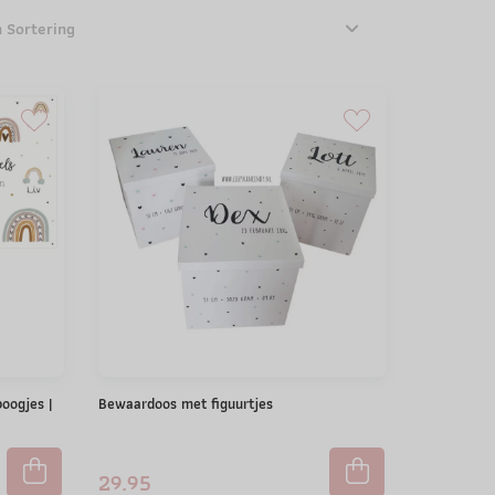
n Sortering
oogjes |
Bewaardoos met figuurtjes
29.95